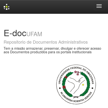
Skip
navigation
E-doc
UFAM
Repositorio de Documentos Administrativos
Tem a missão armazenar, preservar, divulgar e oferecer acesso
aos Documentos produzidos para os portais institucionais