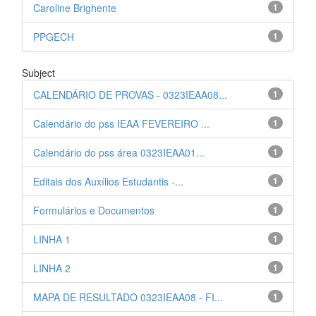
Caroline Brighente
1
PPGECH
1
Subject
CALENDÁRIO DE PROVAS - 0323IEAA08...
1
Calendário do pss IEAA FEVEREIRO ...
1
Calendário do pss área 0323IEAA01...
1
Editais dos Auxílios Estudantis -...
1
Formulários e Documentos
1
LINHA 1
1
LINHA 2
1
MAPA DE RESULTADO 0323IEAA08 - FI...
1