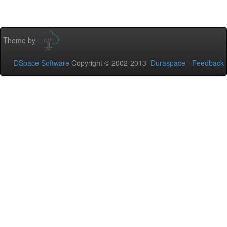
Theme by
DSpace Software
Copyright © 2002-2013
Duraspace
-
Feedback