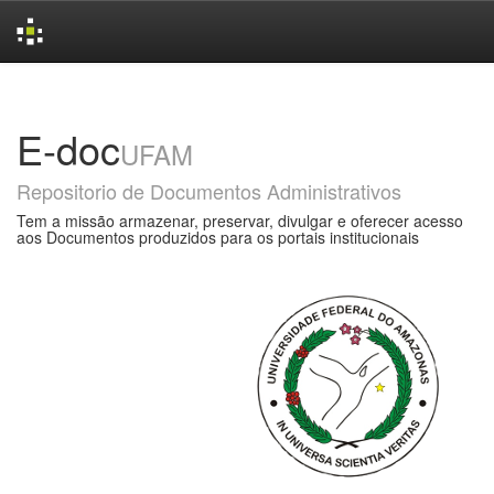
Skip
navigation
E-doc
UFAM
Repositorio de Documentos Administrativos
Tem a missão armazenar, preservar, divulgar e oferecer acesso
aos Documentos produzidos para os portais institucionais