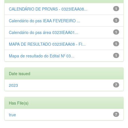
CALENDÁRIO DE PROVAS - 0323IEAA08...
1
Calendário do pss IEAA FEVEREIRO ...
1
Calendário do pss área 0323IEAA01...
1
MAPA DE RESULTADO 0323IEAA08 - FI...
1
Mapa de resultado do Edital Nº 03...
1
Date issued
2023
7
Has File(s)
true
7