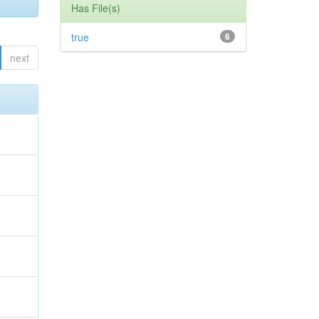
Has File(s)
true
6
next