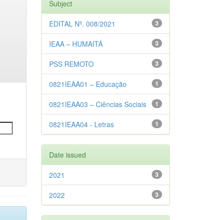
Subject
EDITAL Nº. 008/2021
3
IEAA – HUMAITÁ
3
PSS REMOTO
3
0821IEAA01 – Educação
1
0821IEAA03 – Ciências Sociais
1
0821IEAA04 - Letras
1
Date issued
2021
3
2022
3