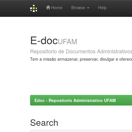
Home
Browse
Help
Skip
navigation
E-doc
UFAM
Repositorio de Documentos Administrativo
Tem a missão armazenar, preservar, divulgar e oferec
Edoc - Repositorio Administrativo UFAM
Search