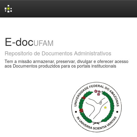
Skip
navigation
E-doc
UFAM
Repositorio de Documentos Administrativos
Tem a missão armazenar, preservar, divulgar e oferecer acesso
aos Documentos produzidos para os portais institucionais