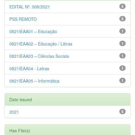
EDITAL Nº. 008/2021
5
PSS REMOTO
5
0821IEAA01 – Educação
1
0821IEAA02 – Educação / Libras
1
0821IEAA03 – Ciências Sociais
1
0821IEAA04 - Letras
1
0821IEAA05 – Informática
1
Date issued
2021
5
Has File(s)