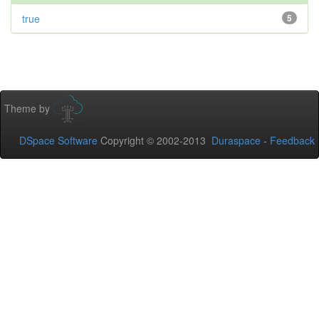
true
5
Theme by
DSpace Software
Copyright © 2002-2013
Duraspace
-
Feedback