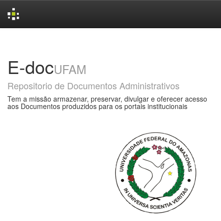
Skip
navigation
E-doc
UFAM
Repositorio de Documentos Administrativos
Tem a missão armazenar, preservar, divulgar e oferecer acesso
aos Documentos produzidos para os portais institucionais