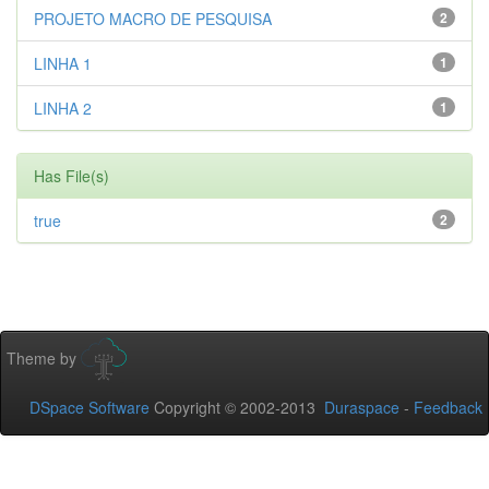
PROJETO MACRO DE PESQUISA
2
LINHA 1
1
LINHA 2
1
Has File(s)
true
2
Theme by
DSpace Software
Copyright © 2002-2013
Duraspace
-
Feedback