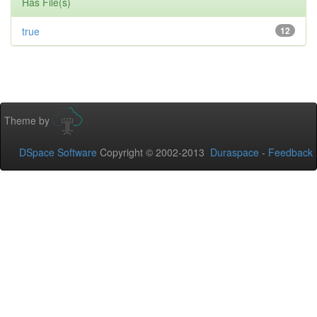
Has File(s)
true
12
Theme by
DSpace Software
Copyright © 2002-2013
Duraspace
-
Feedback