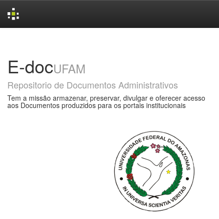
Skip
navigation
E-doc
UFAM
Repositorio de Documentos Administrativos
Tem a missão armazenar, preservar, divulgar e oferecer acesso
aos Documentos produzidos para os portais institucionais