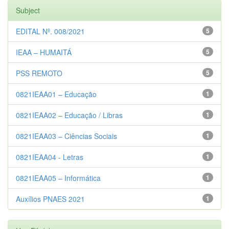
Subject
EDITAL Nº. 008/2021
5
IEAA – HUMAITÁ
5
PSS REMOTO
5
0821IEAA01 – Educação
1
0821IEAA02 – Educação / Libras
1
0821IEAA03 – Ciências Sociais
1
0821IEAA04 - Letras
1
0821IEAA05 – Informática
1
Auxílios PNAES 2021
1