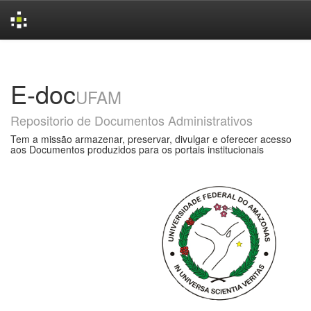
Skip
navigation
E-doc
UFAM
Repositorio de Documentos Administrativos
Tem a missão armazenar, preservar, divulgar e oferecer acesso
aos Documentos produzidos para os portais institucionais