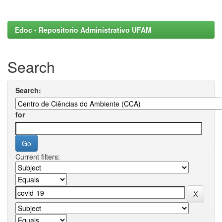
Edoc - Repositorio Administrativo UFAM
Search
Search:
for
Current filters: