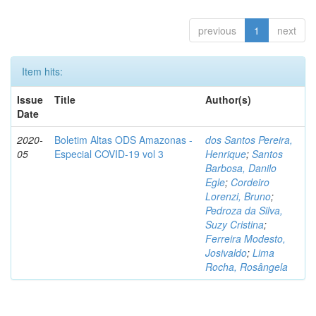
previous
1
next
Item hits:
Issue
Title
Author(s)
Date
2020-
Boletim Altas ODS Amazonas -
dos Santos Pereira,
05
Especial COVID-19 vol 3
Henrique
;
Santos
Barbosa, Danilo
Egle
;
Cordeiro
Lorenzi, Bruno
;
Pedroza da Silva,
Suzy Cristina
;
Ferreira Modesto,
Josivaldo
;
Lima
Rocha, Rosângela