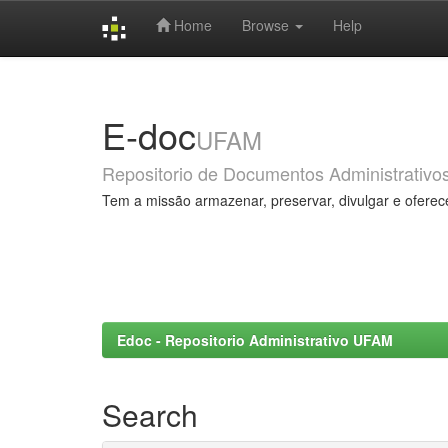
Home
Browse
Help
Skip
navigation
E-doc
UFAM
Repositorio de Documentos Administrativo
Tem a missão armazenar, preservar, divulgar e oferec
Edoc - Repositorio Administrativo UFAM
Search