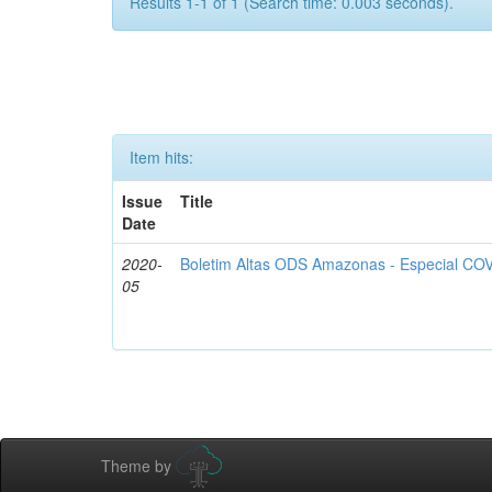
Results 1-1 of 1 (Search time: 0.003 seconds).
Item hits:
Issue
Title
Date
2020-
Boletim Altas ODS Amazonas - Especial COV
05
Theme by