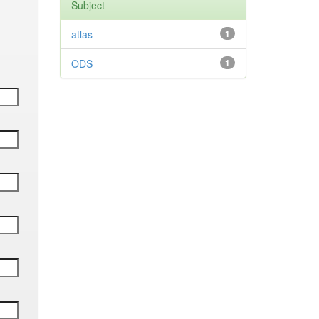
Subject
atlas
1
ODS
1