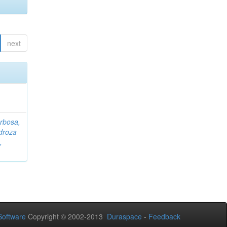
next
rbosa,
droza
,
oftware
Copyright © 2002-2013
Duraspace
-
Feedback