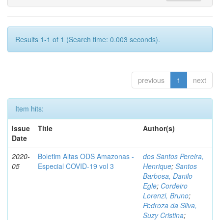
Results 1-1 of 1 (Search time: 0.003 seconds).
previous
1
next
Item hits:
Issue
Title
Author(s)
Date
2020-
Boletim Altas ODS Amazonas -
dos Santos Pereira,
05
Especial COVID-19 vol 3
Henrique
;
Santos
Barbosa, Danilo
Egle
;
Cordeiro
Lorenzi, Bruno
;
Pedroza da Silva,
Suzy Cristina
;