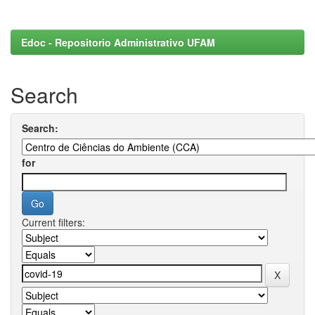
Edoc - Repositorio Administrativo UFAM
Search
Search:
for
Current filters: