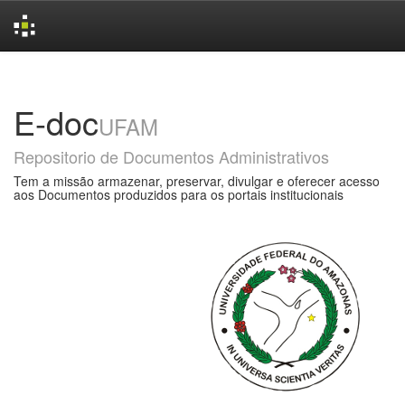
Skip
navigation
E-doc
UFAM
Repositorio de Documentos Administrativos
Tem a missão armazenar, preservar, divulgar e oferecer acesso
aos Documentos produzidos para os portais institucionais