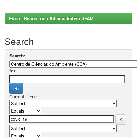
Edoc - Repositorio Administrativo UFAM
Search
Search:
for
Current filters: