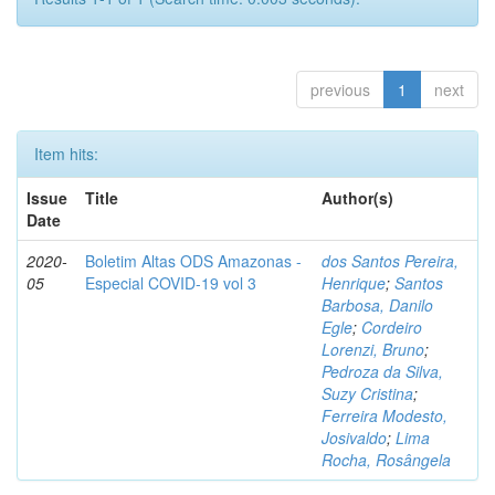
previous
1
next
Item hits:
Issue
Title
Author(s)
Date
2020-
Boletim Altas ODS Amazonas -
dos Santos Pereira,
05
Especial COVID-19 vol 3
Henrique
;
Santos
Barbosa, Danilo
Egle
;
Cordeiro
Lorenzi, Bruno
;
Pedroza da Silva,
Suzy Cristina
;
Ferreira Modesto,
Josivaldo
;
Lima
Rocha, Rosângela