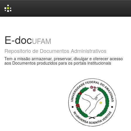
Skip
navigation
E-doc
UFAM
Repositorio de Documentos Administrativos
Tem a missão armazenar, preservar, divulgar e oferecer acesso
aos Documentos produzidos para os portais institucionais