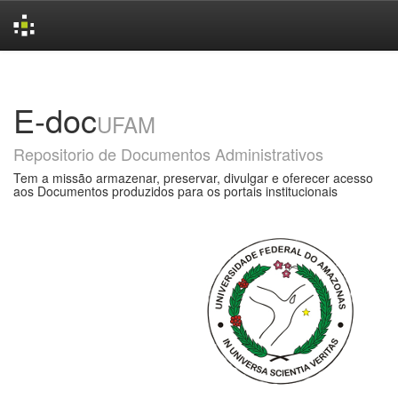
Skip
navigation
E-doc
UFAM
Repositorio de Documentos Administrativos
Tem a missão armazenar, preservar, divulgar e oferecer acesso
aos Documentos produzidos para os portais institucionais