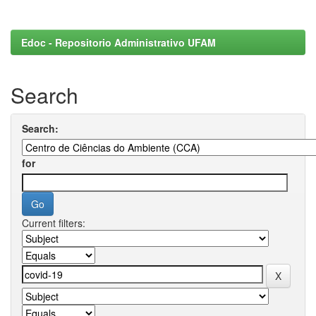
Edoc - Repositorio Administrativo UFAM
Search
Search:
for
Current filters: