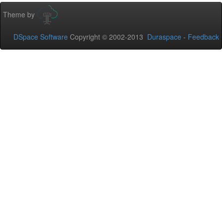
Theme by
DSpace Software
Copyright © 2002-2013
Duraspace
-
Feedback