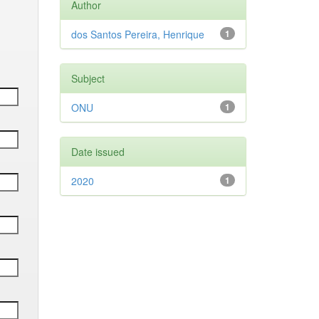
Author
dos Santos Pereira, Henrique
1
Subject
ONU
1
Date issued
2020
1