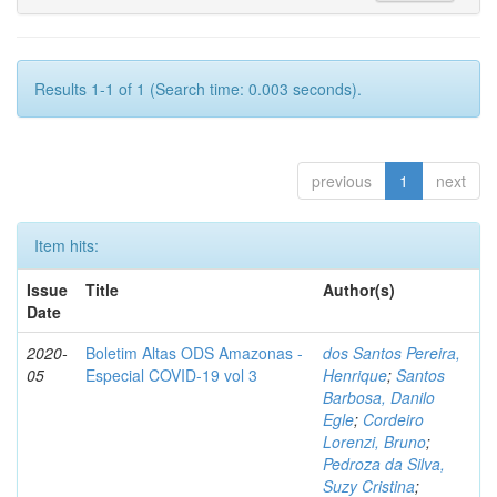
Results 1-1 of 1 (Search time: 0.003 seconds).
previous
1
next
Item hits:
Issue
Title
Author(s)
Date
2020-
Boletim Altas ODS Amazonas -
dos Santos Pereira,
05
Especial COVID-19 vol 3
Henrique
;
Santos
Barbosa, Danilo
Egle
;
Cordeiro
Lorenzi, Bruno
;
Pedroza da Silva,
Suzy Cristina
;