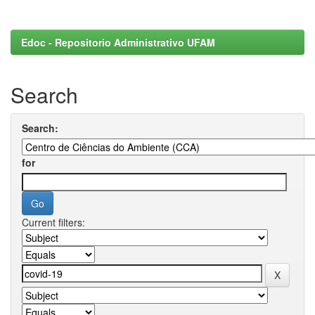
Edoc - Repositorio Administrativo UFAM
Search
Search:
for
Current filters: