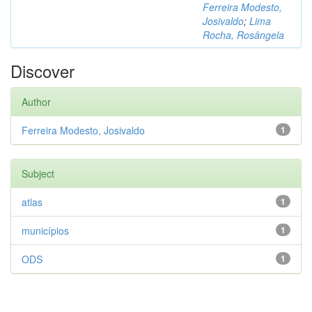
Ferreira Modesto,
Josivaldo
;
Lima
Rocha, Rosângela
Discover
Author
Ferreira Modesto, Josivaldo
1
Subject
atlas
1
municípios
1
ODS
1