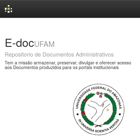
Skip
navigation
E-doc
UFAM
Repositorio de Documentos Administrativos
Tem a missão armazenar, preservar, divulgar e oferecer acesso
aos Documentos produzidos para os portais institucionais