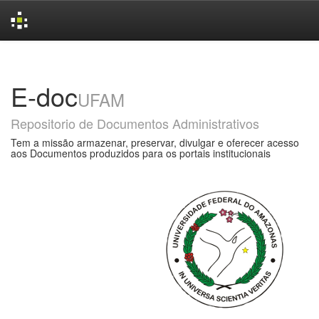
Skip
navigation
E-doc
UFAM
Repositorio de Documentos Administrativos
Tem a missão armazenar, preservar, divulgar e oferecer acesso
aos Documentos produzidos para os portais institucionais