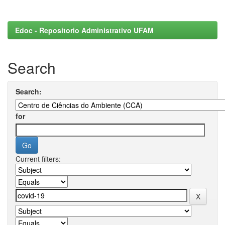
Edoc - Repositorio Administrativo UFAM
Search
Search:
for
Current filters: