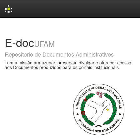
Skip
navigation
E-doc
UFAM
Repositorio de Documentos Administrativos
Tem a missão armazenar, preservar, divulgar e oferecer acesso
aos Documentos produzidos para os portais institucionais