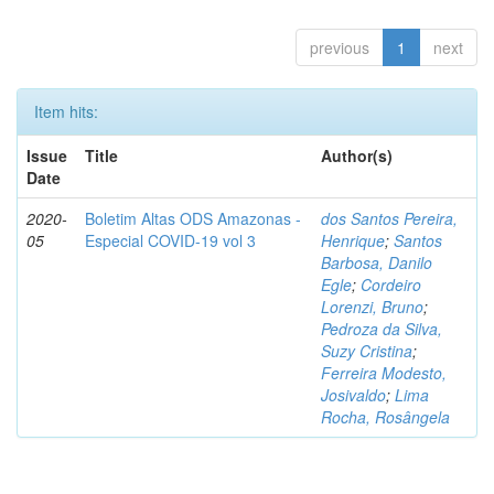
previous
1
next
Item hits:
Issue
Title
Author(s)
Date
2020-
Boletim Altas ODS Amazonas -
dos Santos Pereira,
05
Especial COVID-19 vol 3
Henrique
;
Santos
Barbosa, Danilo
Egle
;
Cordeiro
Lorenzi, Bruno
;
Pedroza da Silva,
Suzy Cristina
;
Ferreira Modesto,
Josivaldo
;
Lima
Rocha, Rosângela