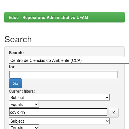
Edoc - Repositorio Administrativo UFAM
Search
Search:
for
Current filters: