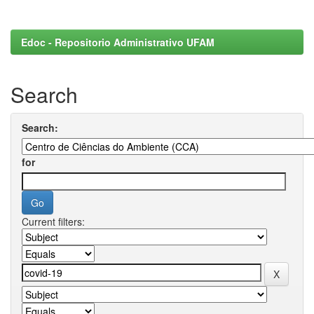
Edoc - Repositorio Administrativo UFAM
Search
Search:
for
Current filters: