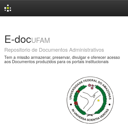
Skip
navigation
E-doc
UFAM
Repositorio de Documentos Administrativos
Tem a missão armazenar, preservar, divulgar e oferecer acesso
aos Documentos produzidos para os portais institucionais