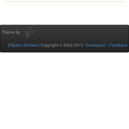
Theme by
DSpace Software
Copyright © 2002-2013
Duraspace
-
Feedback