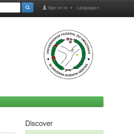
Sign on to:
Language
Discover