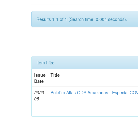
Results 1-1 of 1 (Search time: 0.004 seconds).
Item hits:
Issue
Title
Date
2020-
Boletim Altas ODS Amazonas - Especial COV
05