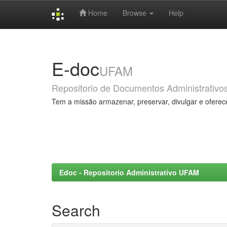
Home
Browse
Help
Skip
navigation
E-doc
UFAM
Repositorio de Documentos Administrativo
Tem a missão armazenar, preservar, divulgar e oferec
Edoc - Repositorio Administrativo UFAM
Search