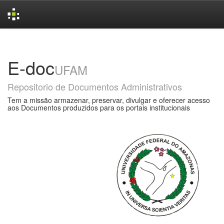
Skip
navigation
E-doc
UFAM
Repositorio de Documentos Administrativos
Tem a missão armazenar, preservar, divulgar e oferecer acesso
aos Documentos produzidos para os portais institucionais