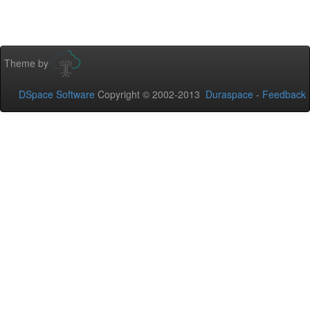
Theme by
DSpace Software
Copyright © 2002-2013
Duraspace
-
Feedback