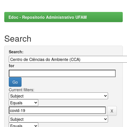
Edoc - Repositorio Administrativo UFAM
Search
Search:
for
Current filters: