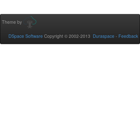
Theme by
DSpace Software
Copyright © 2002-2013
Duraspace
-
Feedback