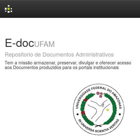
Skip
navigation
E-doc
UFAM
Repositorio de Documentos Administrativos
Tem a missão armazenar, preservar, divulgar e oferecer acesso
aos Documentos produzidos para os portais institucionais