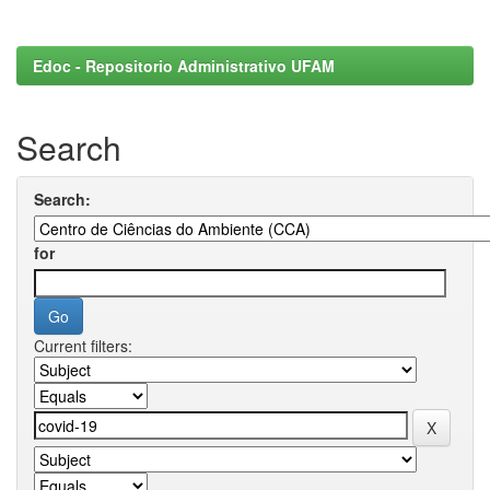
Edoc - Repositorio Administrativo UFAM
Search
Search:
for
Current filters: