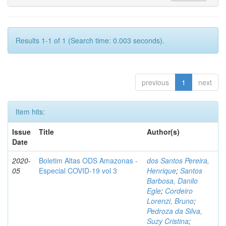
Results 1-1 of 1 (Search time: 0.003 seconds).
previous
1
next
Item hits:
Issue
Title
Author(s)
Date
2020-
Boletim Altas ODS Amazonas -
dos Santos Pereira,
05
Especial COVID-19 vol 3
Henrique
;
Santos
Barbosa, Danilo
Egle
;
Cordeiro
Lorenzi, Bruno
;
Pedroza da Silva,
Suzy Cristina
;