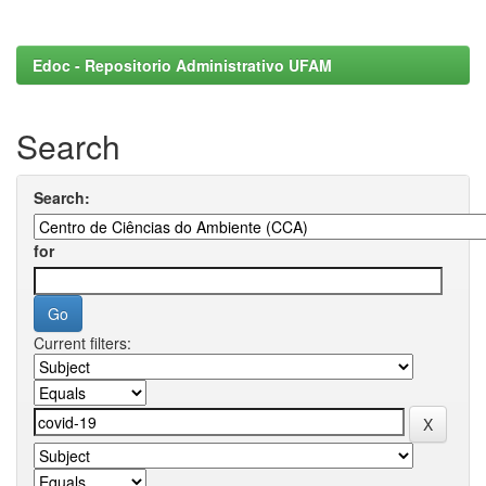
Edoc - Repositorio Administrativo UFAM
Search
Search:
for
Current filters: