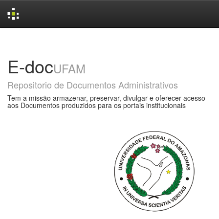
Skip
navigation
E-doc
UFAM
Repositorio de Documentos Administrativos
Tem a missão armazenar, preservar, divulgar e oferecer acesso
aos Documentos produzidos para os portais institucionais