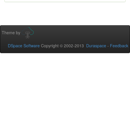
Theme by
DSpace Software
Copyright © 2002-2013
Duraspace
-
Feedback