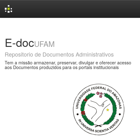
Skip
navigation
E-doc
UFAM
Repositorio de Documentos Administrativos
Tem a missão armazenar, preservar, divulgar e oferecer acesso
aos Documentos produzidos para os portais institucionais