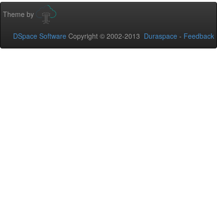
Theme by
DSpace Software
Copyright © 2002-2013
Duraspace
-
Feedback