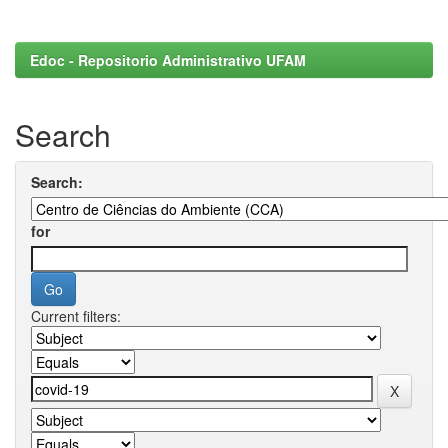
Edoc - Repositorio Administrativo UFAM
Search
Search:
for
Current filters: