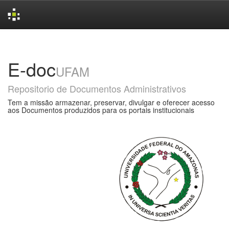
Skip
navigation
E-doc
UFAM
Repositorio de Documentos Administrativos
Tem a missão armazenar, preservar, divulgar e oferecer acesso
aos Documentos produzidos para os portais institucionais