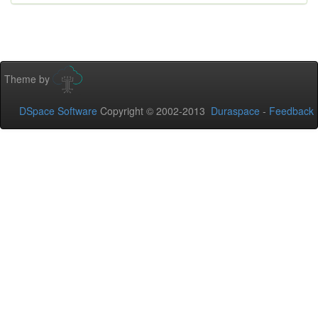
Theme by
DSpace Software
Copyright © 2002-2013
Duraspace
-
Feedback