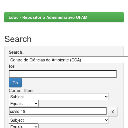
Edoc - Repositorio Administrativo UFAM
Search
Search:
for
Current filters: