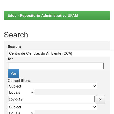
Edoc - Repositorio Administrativo UFAM
Search
Search:
for
Current filters: