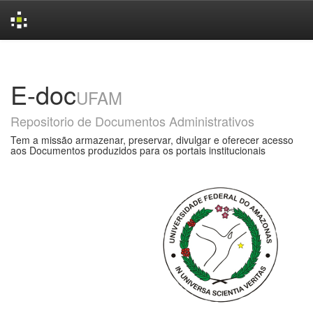
Skip
navigation
E-doc
UFAM
Repositorio de Documentos Administrativos
Tem a missão armazenar, preservar, divulgar e oferecer acesso
aos Documentos produzidos para os portais institucionais