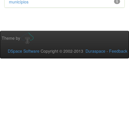
municípios
1
Theme by
DSpace Software
Copyright © 2002-2013
Duraspace
-
Feedback