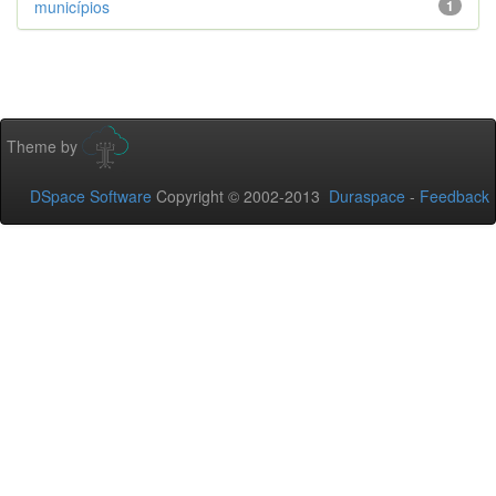
municípios
1
Theme by
DSpace Software
Copyright © 2002-2013
Duraspace
-
Feedback