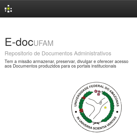
Skip
navigation
E-doc
UFAM
Repositorio de Documentos Administrativos
Tem a missão armazenar, preservar, divulgar e oferecer acesso
aos Documentos produzidos para os portais institucionais