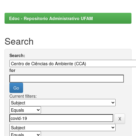
Edoc - Repositorio Administrativo UFAM
Search
Search:
for
Current filters: