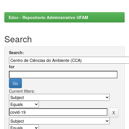
Edoc - Repositorio Administrativo UFAM
Search
Search:
for
Current filters: