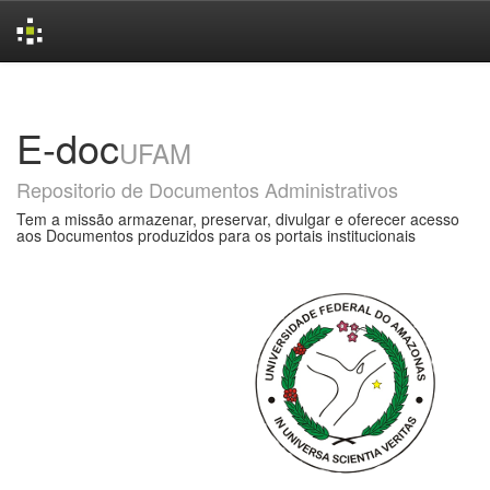
Skip
navigation
E-doc
UFAM
Repositorio de Documentos Administrativos
Tem a missão armazenar, preservar, divulgar e oferecer acesso
aos Documentos produzidos para os portais institucionais