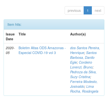
previous
1
next
Item hits:
Issue
Title
Author(s)
Date
2020-
Boletim Altas ODS Amazonas -
dos Santos Pereira,
05
Especial COVID-19 vol 3
Henrique
;
Santos
Barbosa, Danilo
Egle
;
Cordeiro
Lorenzi, Bruno
;
Pedroza da Silva,
Suzy Cristina
;
Ferreira Modesto,
Josivaldo
;
Lima
Rocha, Rosângela