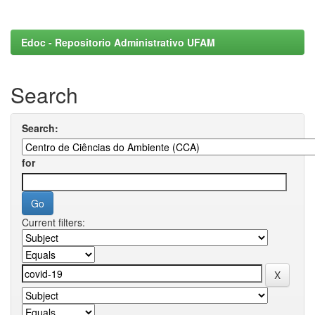
Edoc - Repositorio Administrativo UFAM
Search
Search:
for
Current filters: