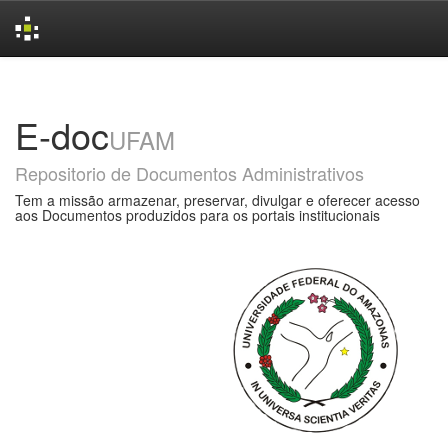
Skip
navigation
E-doc
UFAM
Repositorio de Documentos Administrativos
Tem a missão armazenar, preservar, divulgar e oferecer acesso
aos Documentos produzidos para os portais institucionais