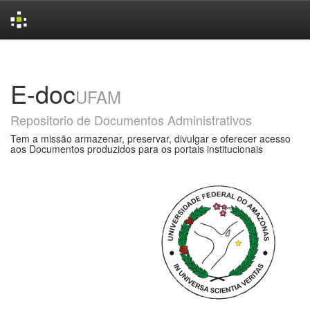
Skip
navigation
E-doc
UFAM
Repositorio de Documentos Administrativos
Tem a missão armazenar, preservar, divulgar e oferecer acesso
aos Documentos produzidos para os portais institucionais