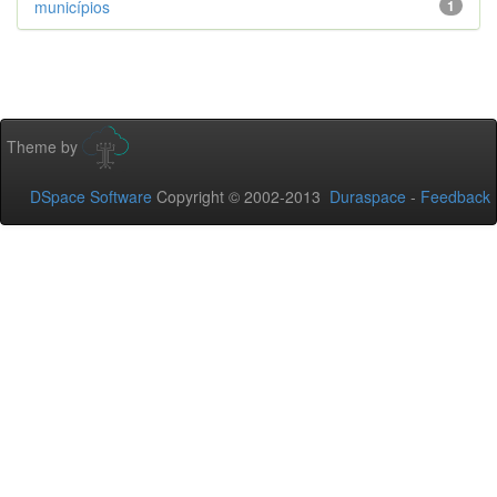
municípios
1
Theme by
DSpace Software
Copyright © 2002-2013
Duraspace
-
Feedback