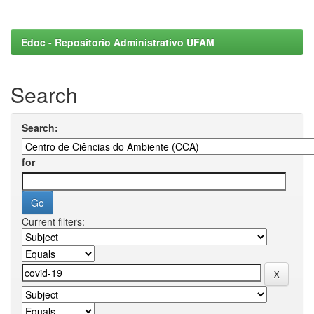
Edoc - Repositorio Administrativo UFAM
Search
Search:
for
Current filters: