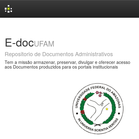
Skip
navigation
E-doc
UFAM
Repositorio de Documentos Administrativos
Tem a missão armazenar, preservar, divulgar e oferecer acesso
aos Documentos produzidos para os portais institucionais