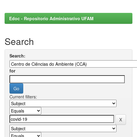
Edoc - Repositorio Administrativo UFAM
Search
Search:
for
Current filters: