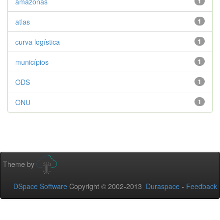
amazonas
1
atlas
1
curva logística
1
municípios
1
ODS
1
ONU
1
Theme by
DSpace Software
Copyright © 2002-2013
Duraspace
-
Feedback