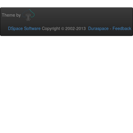
Theme by
DSpace Software
Copyright © 2002-2013
Duraspace
-
Feedback