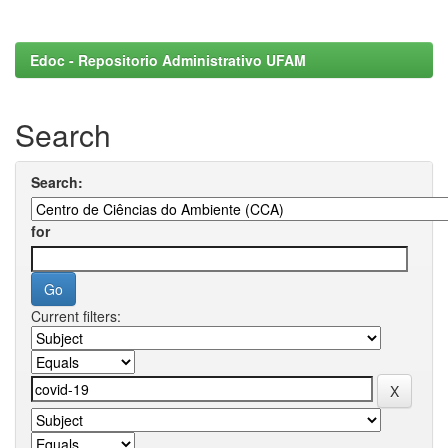
Edoc - Repositorio Administrativo UFAM
Search
Search:
for
Current filters: