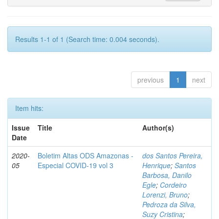
Results 1-1 of 1 (Search time: 0.004 seconds).
previous
1
next
Item hits:
Issue
Title
Author(s)
Date
2020-
Boletim Altas ODS Amazonas -
dos Santos Pereira,
05
Especial COVID-19 vol 3
Henrique
;
Santos
Barbosa, Danilo
Egle
;
Cordeiro
Lorenzi, Bruno
;
Pedroza da Silva,
Suzy Cristina
;