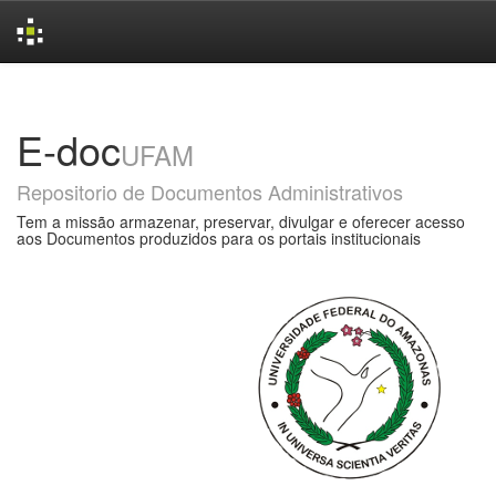
Skip
navigation
E-doc
UFAM
Repositorio de Documentos Administrativos
Tem a missão armazenar, preservar, divulgar e oferecer acesso
aos Documentos produzidos para os portais institucionais