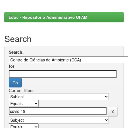
Edoc - Repositorio Administrativo UFAM
Search
Search:
for
Current filters: