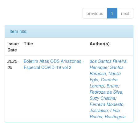
previous
1
next
Item hits:
Issue
Title
Author(s)
Date
2020-
Boletim Altas ODS Amazonas -
dos Santos Pereira,
05
Especial COVID-19 vol 3
Henrique
;
Santos
Barbosa, Danilo
Egle
;
Cordeiro
Lorenzi, Bruno
;
Pedroza da Silva,
Suzy Cristina
;
Ferreira Modesto,
Josivaldo
;
Lima
Rocha, Rosângela