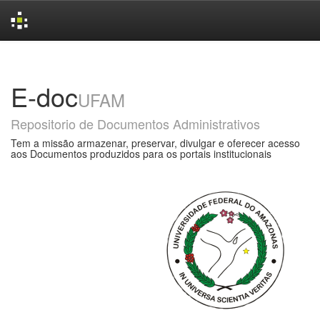
Skip
navigation
E-doc
UFAM
Repositorio de Documentos Administrativos
Tem a missão armazenar, preservar, divulgar e oferecer acesso
aos Documentos produzidos para os portais institucionais