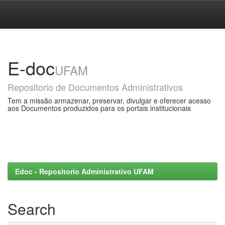
Skip
navigation
E-doc
UFAM
Repositorio de Documentos Administrativos
Tem a missão armazenar, preservar, divulgar e oferecer acesso
aos Documentos produzidos para os portais institucionais
Edoc - Repositorio Administrativo UFAM
Search