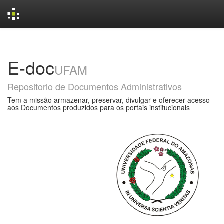
Skip
navigation
E-doc
UFAM
Repositorio de Documentos Administrativos
Tem a missão armazenar, preservar, divulgar e oferecer acesso
aos Documentos produzidos para os portais institucionais