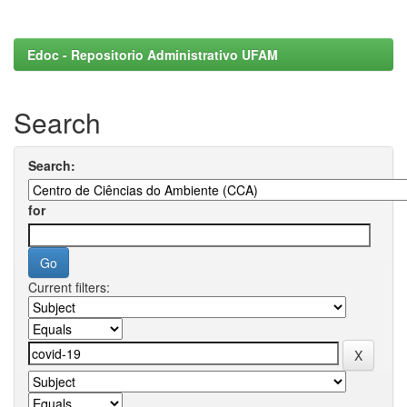
Edoc - Repositorio Administrativo UFAM
Search
Search:
for
Current filters: