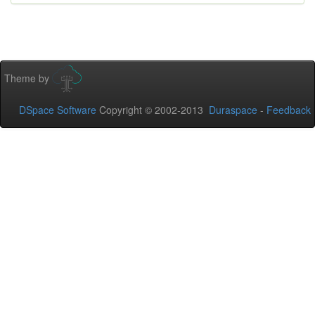
Theme by
DSpace Software
Copyright © 2002-2013
Duraspace
-
Feedback