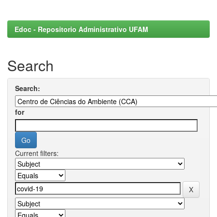
Edoc - Repositorio Administrativo UFAM
Search
Search:
for
Current filters: