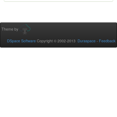
Theme by
DSpace Software
Copyright © 2002-2013
Duraspace
-
Feedback