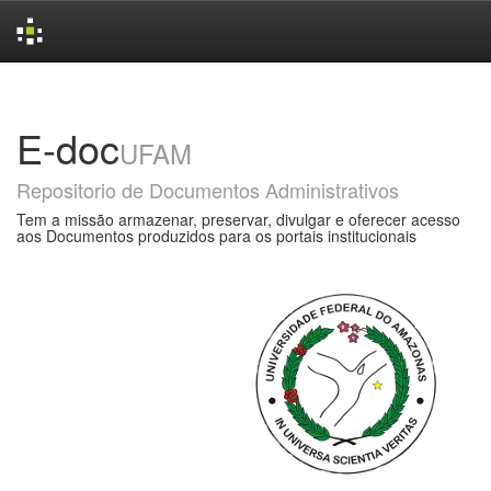
Skip
navigation
E-doc
UFAM
Repositorio de Documentos Administrativos
Tem a missão armazenar, preservar, divulgar e oferecer acesso
aos Documentos produzidos para os portais institucionais