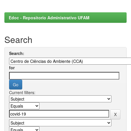
Edoc - Repositorio Administrativo UFAM
Search
Search:
for
Current filters: