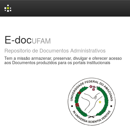
Skip
navigation
E-doc
UFAM
Repositorio de Documentos Administrativos
Tem a missão armazenar, preservar, divulgar e oferecer acesso
aos Documentos produzidos para os portais institucionais