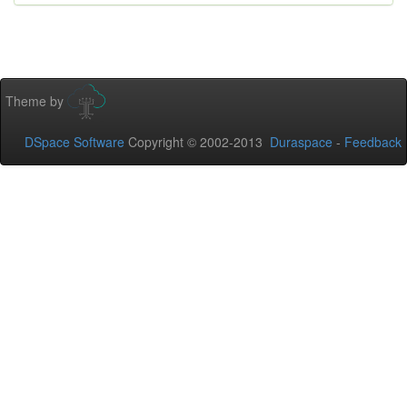
Theme by
DSpace Software
Copyright © 2002-2013
Duraspace
-
Feedback