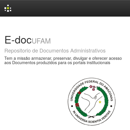
Skip
navigation
E-doc
UFAM
Repositorio de Documentos Administrativos
Tem a missão armazenar, preservar, divulgar e oferecer acesso
aos Documentos produzidos para os portais institucionais