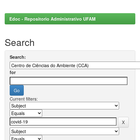
Edoc - Repositorio Administrativo UFAM
Search
Search:
for
Current filters: