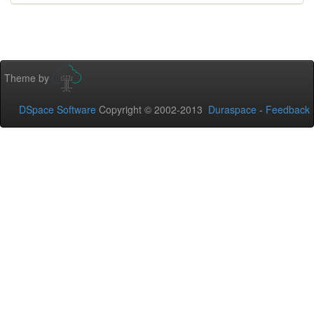
Theme by
DSpace Software
Copyright © 2002-2013
Duraspace
-
Feedback