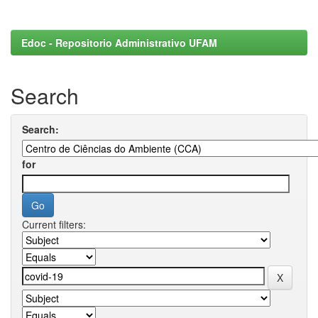
Edoc - Repositorio Administrativo UFAM
Search
Search:
for
Current filters: