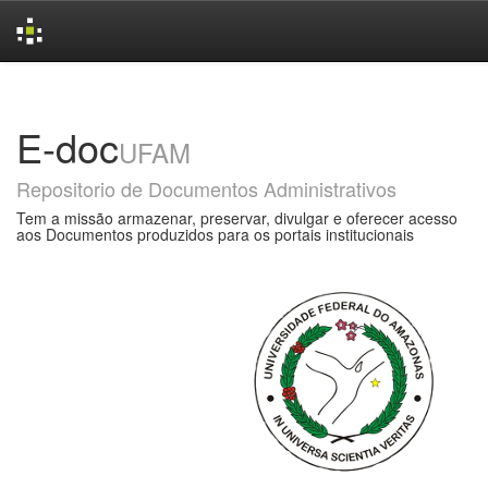
Skip
navigation
E-doc
UFAM
Repositorio de Documentos Administrativos
Tem a missão armazenar, preservar, divulgar e oferecer acesso
aos Documentos produzidos para os portais institucionais