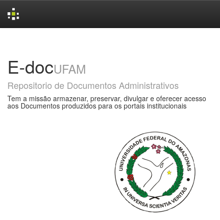
Skip
navigation
E-doc
UFAM
Repositorio de Documentos Administrativos
Tem a missão armazenar, preservar, divulgar e oferecer acesso
aos Documentos produzidos para os portais institucionais