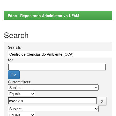
Edoc - Repositorio Administrativo UFAM
Search
Search:
for
Current filters: