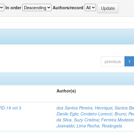
In order
Authors/record
previous
1
Author(s)
ID-19 vol 3
dos Santos Pereira, Henrique
;
Santos Ba
Danilo Egle
;
Cordeiro Lorenzi, Bruno
;
Pe
da Silva, Suzy Cristina
;
Ferreira Modesto
Josivaldo
;
Lima Rocha, Rosângela