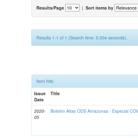
Results/Page
|
Sort items by
Results 1-1 of 1 (Search time: 0.004 seconds).
Item hits:
Issue
Title
Date
2020-
Boletim Altas ODS Amazonas - Especial COV
05