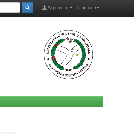
Sign on to:
Language