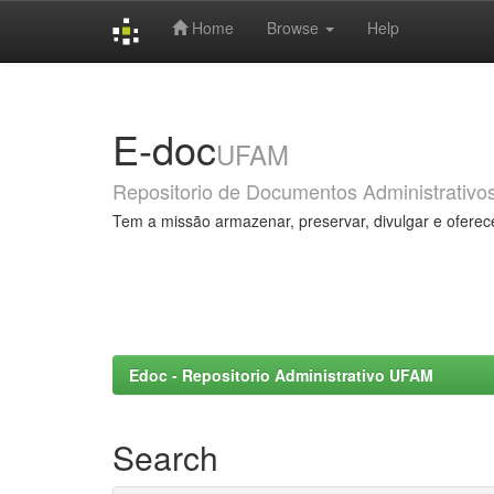
Home
Browse
Help
Skip
navigation
E-doc
UFAM
Repositorio de Documentos Administrativo
Tem a missão armazenar, preservar, divulgar e oferec
Edoc - Repositorio Administrativo UFAM
Search