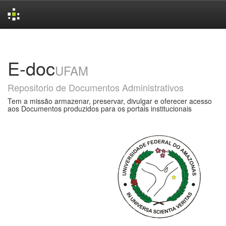
Skip
navigation
E-doc
UFAM
Repositorio de Documentos Administrativos
Tem a missão armazenar, preservar, divulgar e oferecer acesso
aos Documentos produzidos para os portais institucionais