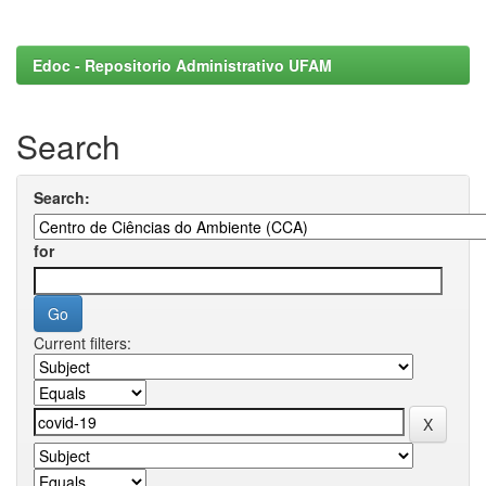
Edoc - Repositorio Administrativo UFAM
Search
Search:
for
Current filters: