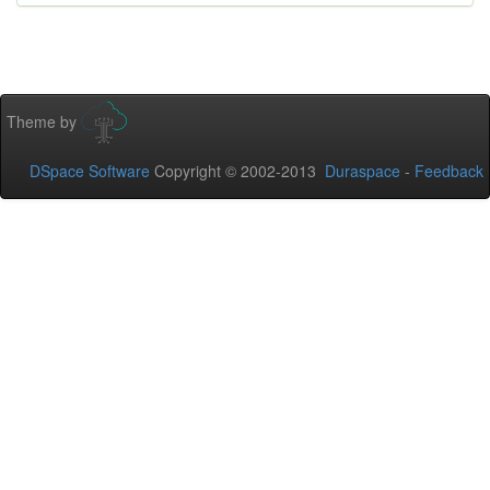
Theme by
DSpace Software
Copyright © 2002-2013
Duraspace
-
Feedback