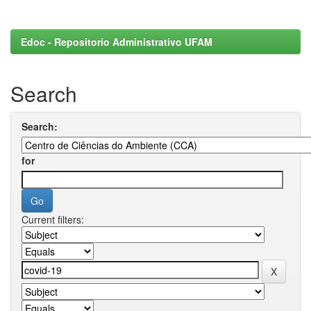
Edoc - Repositorio Administrativo UFAM
Search
Search:
for
Current filters: