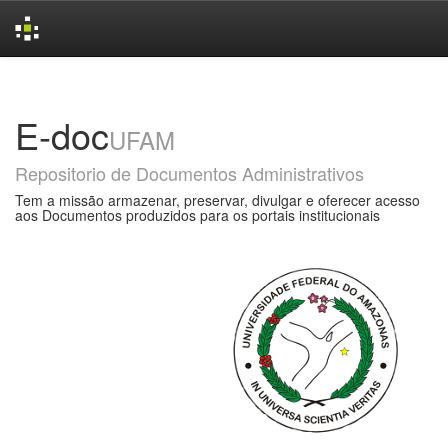
Skip
navigation
E-doc
UFAM
Repositorio de Documentos Administrativos
Tem a missão armazenar, preservar, divulgar e oferecer acesso
aos Documentos produzidos para os portais institucionais