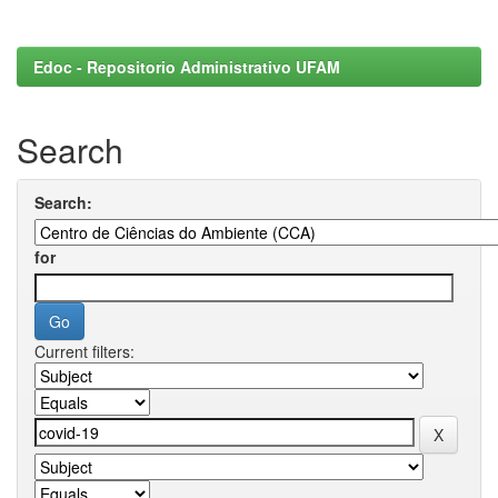
Edoc - Repositorio Administrativo UFAM
Search
Search:
for
Current filters: