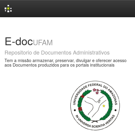
Skip
navigation
E-doc
UFAM
Repositorio de Documentos Administrativos
Tem a missão armazenar, preservar, divulgar e oferecer acesso
aos Documentos produzidos para os portais institucionais