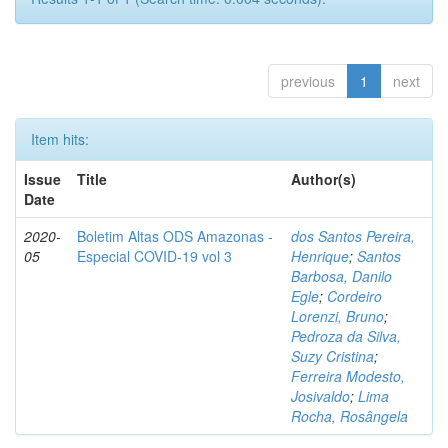
previous
1
next
Item hits:
Issue
Title
Author(s)
Date
2020-
Boletim Altas ODS Amazonas -
dos Santos Pereira,
05
Especial COVID-19 vol 3
Henrique
;
Santos
Barbosa, Danilo
Egle
;
Cordeiro
Lorenzi, Bruno
;
Pedroza da Silva,
Suzy Cristina
;
Ferreira Modesto,
Josivaldo
;
Lima
Rocha, Rosângela