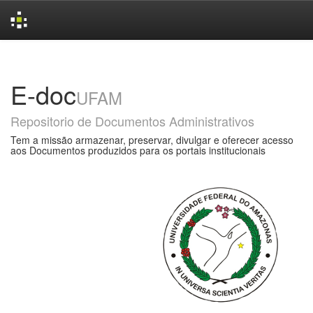
Skip
navigation
E-doc
UFAM
Repositorio de Documentos Administrativos
Tem a missão armazenar, preservar, divulgar e oferecer acesso
aos Documentos produzidos para os portais institucionais