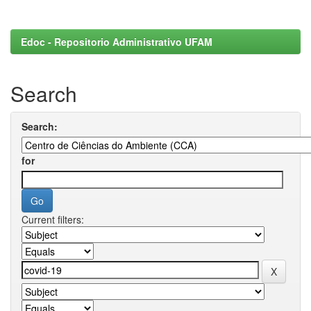
Edoc - Repositorio Administrativo UFAM
Search
Search:
for
Current filters: