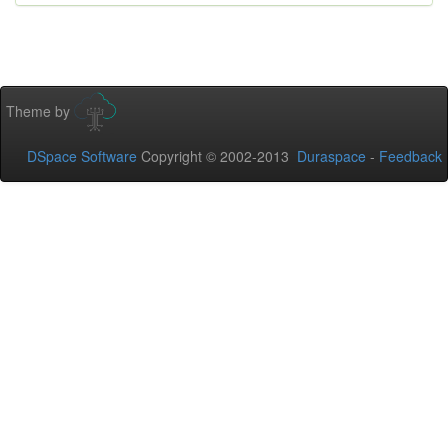
Theme by
DSpace Software
Copyright © 2002-2013
Duraspace
-
Feedback