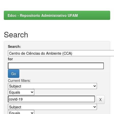
Edoc - Repositorio Administrativo UFAM
Search
Search:
for
Current filters: