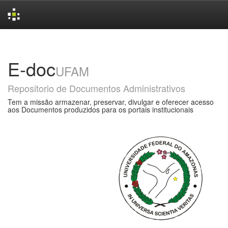
Skip
navigation
E-doc
UFAM
Repositorio de Documentos Administrativos
Tem a missão armazenar, preservar, divulgar e oferecer acesso
aos Documentos produzidos para os portais institucionais