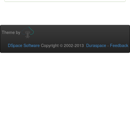
Theme by
DSpace Software
Copyright © 2002-2013
Duraspace
-
Feedback