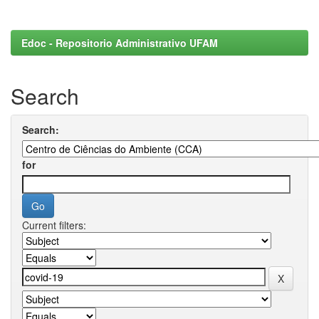
Edoc - Repositorio Administrativo UFAM
Search
Search:
for
Current filters: