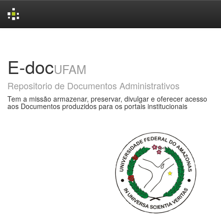
Skip
navigation
E-doc
UFAM
Repositorio de Documentos Administrativos
Tem a missão armazenar, preservar, divulgar e oferecer acesso
aos Documentos produzidos para os portais institucionais