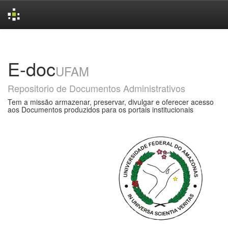
Skip
navigation
E-doc
UFAM
Repositorio de Documentos Administrativos
Tem a missão armazenar, preservar, divulgar e oferecer acesso
aos Documentos produzidos para os portais institucionais