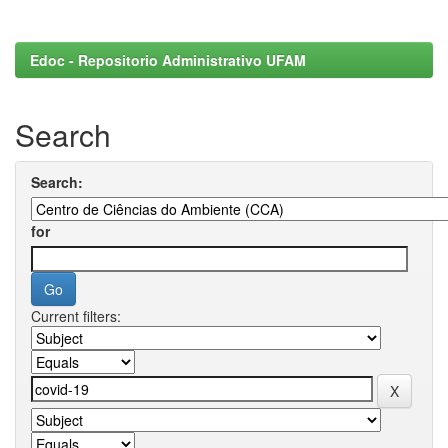
Edoc - Repositorio Administrativo UFAM
Search
Search:
for
Current filters: