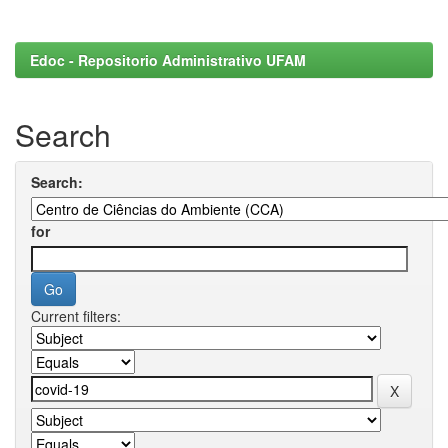
Edoc - Repositorio Administrativo UFAM
Search
Search:
for
Current filters: