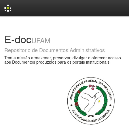
Skip
navigation
E-doc
UFAM
Repositorio de Documentos Administrativos
Tem a missão armazenar, preservar, divulgar e oferecer acesso
aos Documentos produzidos para os portais institucionais