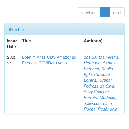
previous
1
next
Item hits:
Issue
Title
Author(s)
Date
2020-
Boletim Altas ODS Amazonas -
dos Santos Pereira,
05
Especial COVID-19 vol 3
Henrique
;
Santos
Barbosa, Danilo
Egle
;
Cordeiro
Lorenzi, Bruno
;
Pedroza da Silva,
Suzy Cristina
;
Ferreira Modesto,
Josivaldo
;
Lima
Rocha, Rosângela