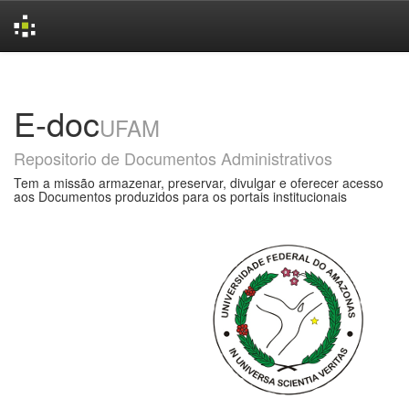
Skip
navigation
E-doc
UFAM
Repositorio de Documentos Administrativos
Tem a missão armazenar, preservar, divulgar e oferecer acesso
aos Documentos produzidos para os portais institucionais