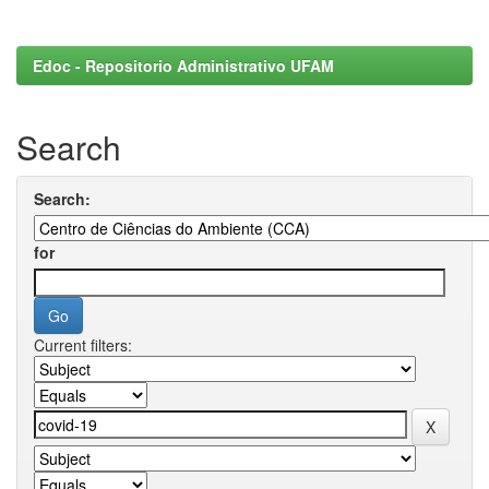
Edoc - Repositorio Administrativo UFAM
Search
Search:
for
Current filters: