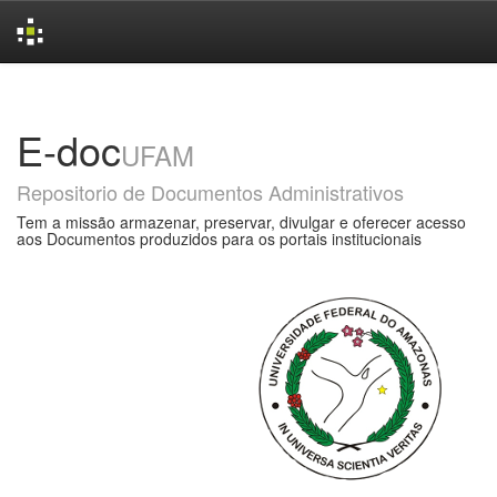
Skip
navigation
E-doc
UFAM
Repositorio de Documentos Administrativos
Tem a missão armazenar, preservar, divulgar e oferecer acesso
aos Documentos produzidos para os portais institucionais