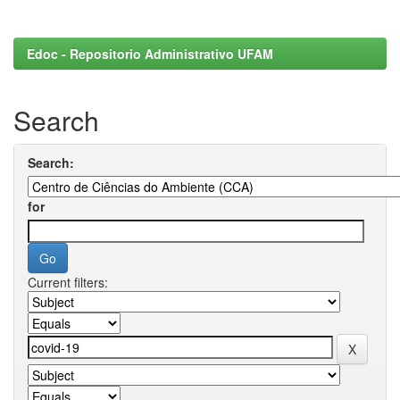
Edoc - Repositorio Administrativo UFAM
Search
Search:
for
Current filters: