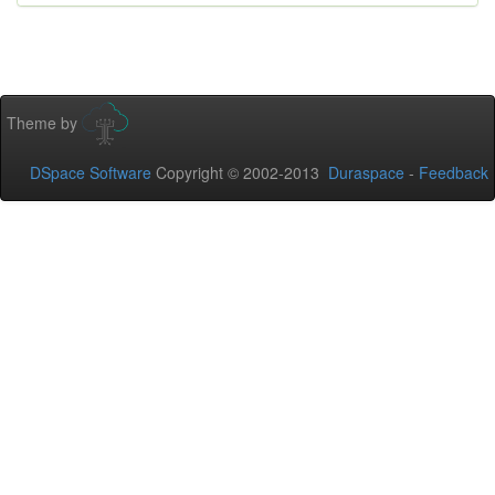
Theme by
DSpace Software
Copyright © 2002-2013
Duraspace
-
Feedback