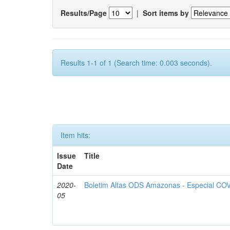
Results/Page
|
Sort items by
Results 1-1 of 1 (Search time: 0.003 seconds).
Item hits:
Issue
Title
Date
2020-
Boletim Altas ODS Amazonas - Especial COV
05