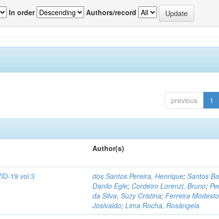
In order
Authors/record
previous
1
Author(s)
ID-19 vol 3
dos Santos Pereira, Henrique
;
Santos Ba
Danilo Egle
;
Cordeiro Lorenzi, Bruno
;
Pe
da Silva, Suzy Cristina
;
Ferreira Modesto
Josivaldo
;
Lima Rocha, Rosângela