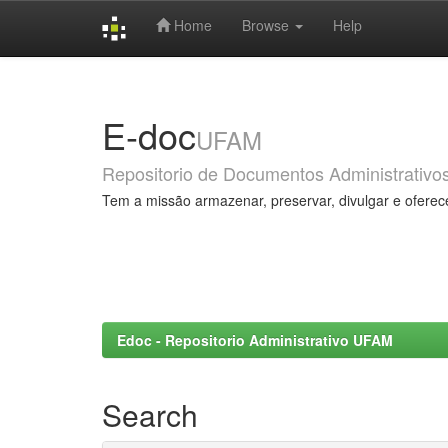
Home
Browse
Help
Skip
navigation
E-doc
UFAM
Repositorio de Documentos Administrativo
Tem a missão armazenar, preservar, divulgar e oferec
Edoc - Repositorio Administrativo UFAM
Search