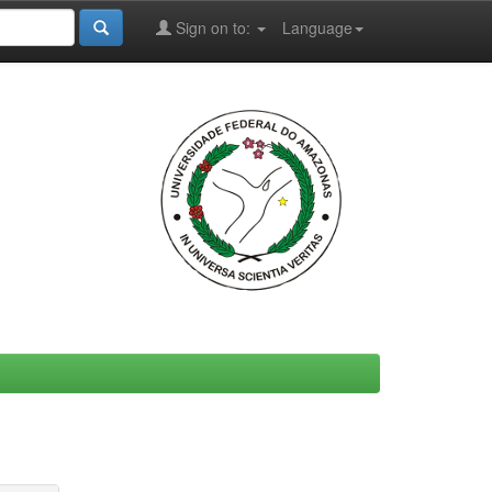
Sign on to:
Language