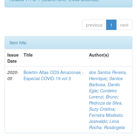
previous
1
next
Item hits:
Issue
Title
Author(s)
Date
2020-
Boletim Altas ODS Amazonas -
dos Santos Pereira,
05
Especial COVID-19 vol 3
Henrique
;
Santos
Barbosa, Danilo
Egle
;
Cordeiro
Lorenzi, Bruno
;
Pedroza da Silva,
Suzy Cristina
;
Ferreira Modesto,
Josivaldo
;
Lima
Rocha, Rosângela