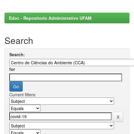
Edoc - Repositorio Administrativo UFAM
Search
Search:
for
Current filters: