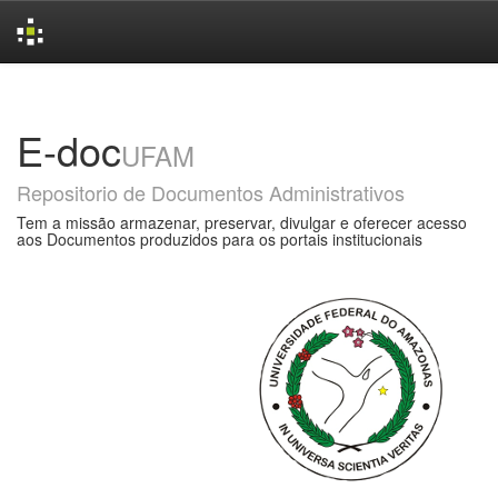
Skip
navigation
E-doc
UFAM
Repositorio de Documentos Administrativos
Tem a missão armazenar, preservar, divulgar e oferecer acesso
aos Documentos produzidos para os portais institucionais